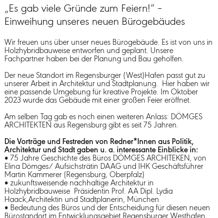
„Es gab viele Gründe zum Feiern!“ –
Einweihung unseres neuen Bürogebäudes
Wir freuen uns über unser neues Bürogebäude. Es ist von uns in
Holzhybridbauweise entworfen und geplant. Unsere
Fachpartner haben bei der Planung und Bau geholfen.
Der neue Standort im Regensburger (West)Hafen passt gut zu
unserer Arbeit in Architektur und Stadtplanung. Hier haben wir
eine passende Umgebung für kreative Projekte. Im Oktober
2023 wurde das Gebäude mit einer großen Feier eröffnet.
Am selben Tag gab es noch einen weiteren Anlass: DÖMGES
ARCHITEKTEN aus Regensburg gibt es seit 75 Jahren.
Die Vorträge und Festreden von Redner*Innen aus Politik,
Architektur und Stadt gaben u. a. interessante Einblicke in:
• 75 Jahre Geschichte des Büros DÖMGES ARCHITEKEN, von
Elina Dömges/ Aufsichsträtin DAAG und IHK Geschäftsführer
Martin Kammerer (Regensburg, Oberpfalz)
• zukunftsweisende nachhaltige Architektur in
Holzhybridbauweise Präsidentin Prof. AA Dipl. Lydia
Haack,Architektin und Stadtplanerin, München
• Bedeutung des Büros und der Entscheidung für diesen neuen
Bürostandort im Entwicklungsgebiet Regensburger Westhafen,