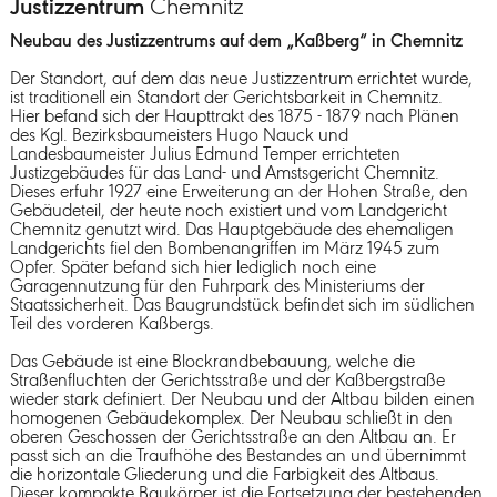
Justizzentrum
Chemnitz
Neubau des Justizzentrums auf dem „Kaßberg“ in Chemnitz
Der Standort, auf dem das neue Justizzentrum errichtet wurde,
ist traditionell ein Standort der Gerichtsbarkeit in Chemnitz.
Hier befand sich der Haupttrakt des 1875 - 1879 nach Plänen
des Kgl. Bezirksbaumeisters Hugo Nauck und
Landesbaumeister Julius Edmund Temper errichteten
Justizgebäudes für das Land- und Amstsgericht Chemnitz.
Dieses erfuhr 1927 eine Erweiterung an der Hohen Straße, den
Gebäudeteil, der heute noch existiert und vom Landgericht
Chemnitz genutzt wird. Das Hauptgebäude des ehemaligen
Landgerichts fiel den Bombenangriffen im März 1945 zum
Opfer. Später befand sich hier lediglich noch eine
Garagennutzung für den Fuhrpark des Ministeriums der
Staatssicherheit. Das Baugrundstück befindet sich im südlichen
Teil des vorderen Kaßbergs.
Das Gebäude ist eine Blockrandbebauung, welche die
Straßenfluchten der Gerichtsstraße und der Kaßbergstraße
wieder stark definiert. Der Neubau und der Altbau bilden einen
homogenen Gebäudekomplex. Der Neubau schließt in den
oberen Geschossen der Gerichtsstraße an den Altbau an. Er
passt sich an die Traufhöhe des Bestandes an und übernimmt
die horizontale Gliederung und die Farbigkeit des Altbaus.
Dieser kompakte Baukörper ist die Fortsetzung der bestehenden