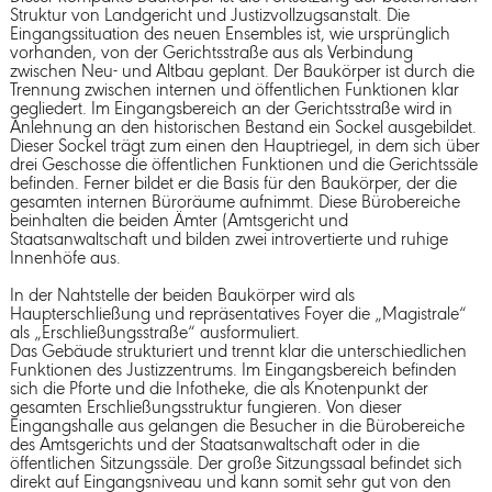
Struktur von Landgericht und Justizvollzugsanstalt. Die
Eingangssituation des neuen Ensembles ist, wie ursprünglich
vorhanden, von der Gerichtsstraße aus als Verbindung
zwischen Neu- und Altbau geplant. Der Baukörper ist durch die
Trennung zwischen internen und öffentlichen Funktionen klar
gegliedert. Im Eingangsbereich an der Gerichtsstraße wird in
Anlehnung an den historischen Bestand ein Sockel ausgebildet.
Dieser Sockel trägt zum einen den Hauptriegel, in dem sich über
drei Geschosse die öffentlichen Funktionen und die Gerichtssäle
befinden. Ferner bildet er die Basis für den Baukörper, der die
gesamten internen Büroräume aufnimmt. Diese Bürobereiche
beinhalten die beiden Ämter (Amtsgericht und
Staatsanwaltschaft und bilden zwei introvertierte und ruhige
Innenhöfe aus.
In der Nahtstelle der beiden Baukörper wird als
Haupterschließung und repräsentatives Foyer die „Magistrale“
als „Erschließungsstraße“ ausformuliert.
Das Gebäude strukturiert und trennt klar die unterschiedlichen
Funktionen des Justizzentrums. Im Eingangsbereich befinden
sich die Pforte und die Infotheke, die als Knotenpunkt der
gesamten Erschließungsstruktur fungieren. Von dieser
Eingangshalle aus gelangen die Besucher in die Bürobereiche
des Amtsgerichts und der Staatsanwaltschaft oder in die
öffentlichen Sitzungssäle. Der große Sitzungssaal befindet sich
direkt auf Eingangsniveau und kann somit sehr gut von den