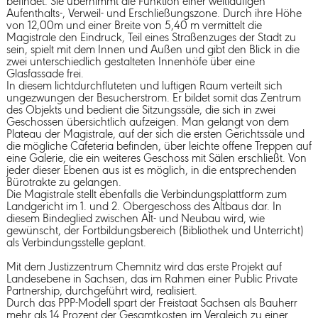
befindet. Sie übernimmt die Funktion einer weitläufigen
Aufenthalts-, Verweil- und Erschließungszone. Durch ihre Höhe
von 12,00m und einer Breite von 5,40 m vermittelt die
Magistrale den Eindruck, Teil eines Straßenzuges der Stadt zu
sein, spielt mit dem Innen und Außen und gibt den Blick in die
zwei unterschiedlich gestalteten Innenhöfe über eine
Glasfassade frei.
In diesem lichtdurchfluteten und luftigen Raum verteilt sich
ungezwungen der Besucherstrom. Er bildet somit das Zentrum
des Objekts und bedient die Sitzungssäle, die sich in zwei
Geschossen übersichtlich aufzeigen. Man gelangt von dem
Plateau der Magistrale, auf der sich die ersten Gerichtssäle und
die mögliche Cafeteria befinden, über leichte offene Treppen auf
eine Galerie, die ein weiteres Geschoss mit Sälen erschließt. Von
jeder dieser Ebenen aus ist es möglich, in die entsprechenden
Bürotrakte zu gelangen.
Die Magistrale stellt ebenfalls die Verbindungsplattform zum
Landgericht im 1. und 2. Obergeschoss des Altbaus dar. In
diesem Bindeglied zwischen Alt- und Neubau wird, wie
gewünscht, der Fortbildungsbereich (Bibliothek und Unterricht)
als Verbindungsstelle geplant.
Mit dem Justizzentrum Chemnitz wird das erste Projekt auf
Landesebene in Sachsen, das im Rahmen einer Public Private
Partnership, durchgeführt wird, realisiert.
Durch das PPP-Modell spart der Freistaat Sachsen als Bauherr
mehr als 14 Prozent der Gesamtkosten im Vergleich zu einer