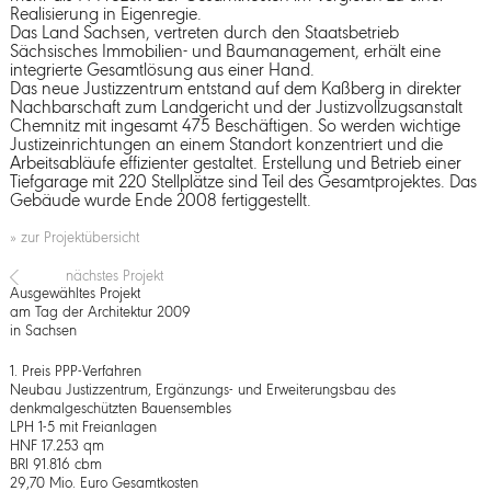
Realisierung in Eigenregie.
Das Land Sachsen, vertreten durch den Staatsbetrieb
Sächsisches Immobilien- und Baumanagement, erhält eine
integrierte Gesamtlösung aus einer Hand.
Das neue Justizzentrum entstand auf dem Kaßberg in direkter
Nachbarschaft zum Landgericht und der Justizvollzugsanstalt
Chemnitz mit ingesamt 475 Beschäftigen. So werden wichtige
Justizeinrichtungen an einem Standort konzentriert und die
Arbeitsabläufe effizienter gestaltet. Erstellung und Betrieb einer
Tiefgarage mit 220 Stellplätze sind Teil des Gesamtprojektes. Das
Gebäude wurde Ende 2008 fertiggestellt.
» zur Projektübersicht
nächstes Projekt
Ausgewähltes Projekt
am Tag der Architektur 2009
in Sachsen
1. Preis PPP-Verfahren
Neubau Justizzentrum, Ergänzungs- und Erweiterungsbau des
denkmalgeschützten Bauensembles
LPH 1-5 mit Freianlagen
HNF 17.253 qm
BRI 91.816 cbm
29,70 Mio. Euro Gesamtkosten