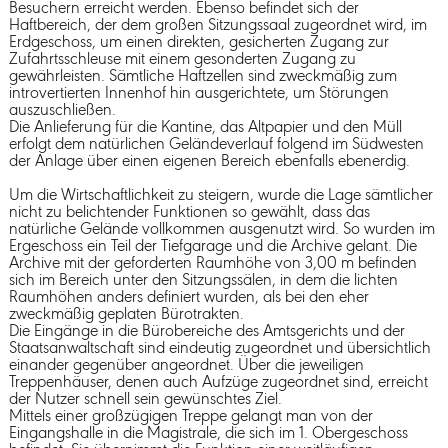
Besuchern erreicht werden. Ebenso befindet sich der
Haftbereich, der dem großen Sitzungssaal zugeordnet wird, im
Erdgeschoss, um einen direkten, gesicherten Zugang zur
Zufahrtsschleuse mit einem gesonderten Zugang zu
gewährleisten. Sämtliche Haftzellen sind zweckmäßig zum
introvertierten Innenhof hin ausgerichtete, um Störungen
auszuschließen.
Die Anlieferung für die Kantine, das Altpapier und den Müll
erfolgt dem natürlichen Geländeverlauf folgend im Südwesten
der Anlage über einen eigenen Bereich ebenfalls ebenerdig.
Um die Wirtschaftlichkeit zu steigern, wurde die Lage sämtlicher
nicht zu belichtender Funktionen so gewählt, dass das
natürliche Gelände vollkommen ausgenutzt wird. So wurden im
Ergeschoss ein Teil der Tiefgarage und die Archive gelant. Die
Archive mit der geforderten Raumhöhe von 3,00 m befinden
sich im Bereich unter den Sitzungssälen, in dem die lichten
Raumhöhen anders definiert wurden, als bei den eher
zweckmäßig geplaten Bürotrakten.
Die Eingänge in die Bürobereiche des Amtsgerichts und der
Staatsanwaltschaft sind eindeutig zugeordnet und übersichtlich
einander gegenüber angeordnet. Über die jeweiligen
Treppenhäuser, denen auch Aufzüge zugeordnet sind, erreicht
der Nutzer schnell sein gewünschtes Ziel.
Mittels einer großzügigen Treppe gelangt man von der
Eingangshalle in die Magistrale, die sich im 1. Obergeschoss