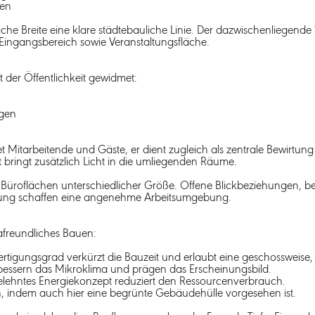
zen
che Breite eine klare städtebauliche Linie. Der dazwischenliegende 
r Eingangsbereich sowie Veranstaltungsfläche.
 der Öffentlichkeit gewidmet:
ngen
itarbeitende und Gäste, er dient zugleich als zentrale Bewirtung fü
t bringt zusätzlich Licht in die umliegenden Räume.
 Büroflächen unterschiedlicher Größe. Offene Blickbeziehungen, be
nung schaffen eine angenehme Arbeitsumgebung.
afreundliches Bauen:
rtigungsgrad verkürzt die Bauzeit und erlaubt eine geschossweise
ssern das Mikroklima und prägen das Erscheinungsbild.
elehntes Energiekonzept reduziert den Ressourcenverbrauch.
, indem auch hier eine begrünte Gebäudehülle vorgesehen ist.