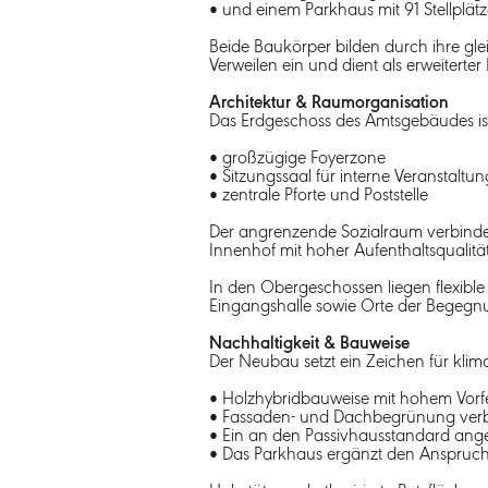
• und einem Parkhaus mit 91 Stellplät
Beide Baukörper bilden durch ihre glei
Verweilen ein und dient als erweiterte
Architektur & Raumorganisation
Das Erdgeschoss des Amtsgebäudes ist
• großzügige Foyerzone
• Sitzungssaal für interne Veranstaltu
• zentrale Pforte und Poststelle
Der angrenzende Sozialraum verbindet M
Innenhof mit hoher Aufenthaltsqualitä
In den Obergeschossen liegen flexible
Eingangshalle sowie Orte der Begeg
Nachhaltigkeit & Bauweise
Der Neubau setzt ein Zeichen für klim
• Holzhybridbauweise mit hohem Vorfe
• Fassaden- und Dachbegrünung verbe
• Ein an den Passivhausstandard ang
• Das Parkhaus ergänzt den Anspruch